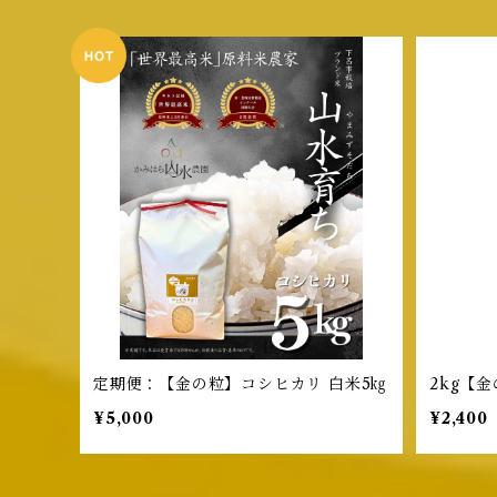
定期便：【金の粒】コシヒカリ 白米5㎏
2kg【
¥5,000
¥2,400