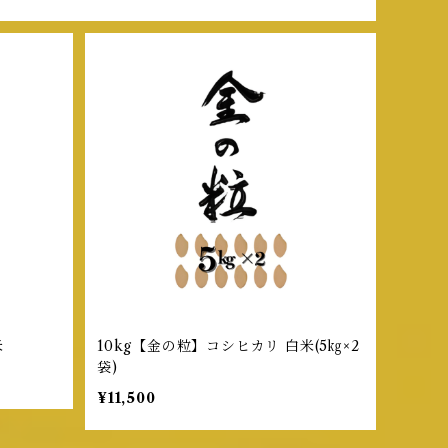
米
10kg【金の粒】コシヒカリ 白米(5㎏×2
袋)
¥11,500