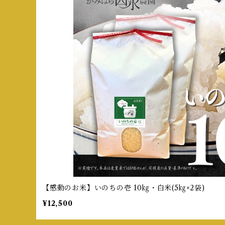
【感動のお米】いのちの壱 10㎏・白米(5㎏×2袋)
¥12,500