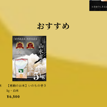
おすすめ
米
【感動のお米】いのちの壱 5
㎏・白米
¥6,500